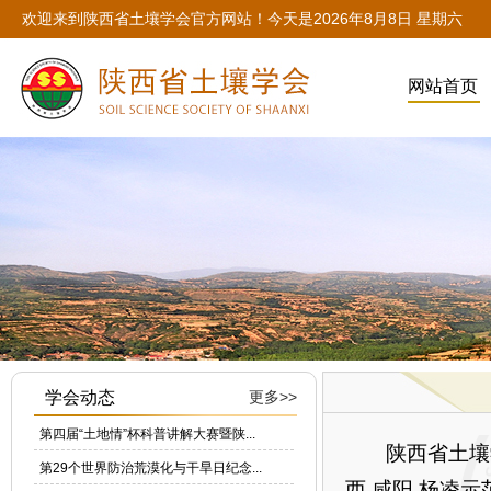
欢迎来到陕西省土壤学会官方网站！今天是
2026年8月8日 星期六
网站首页
标题1
null
学会动态
更多>>
第四届“土地情”杯科普讲解大赛暨陕...
陕西省土壤
第29个世界防治荒漠化与干旱日纪念...
西 咸阳 杨凌